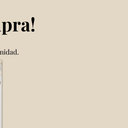
mpra!
nidad.